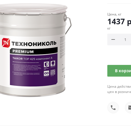
Цена, кг
1437
р
кг
В корз
Цена действи
цен в рознич