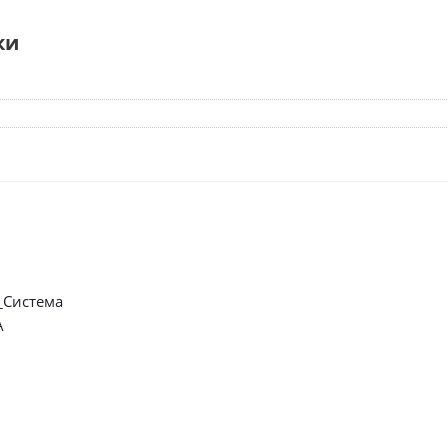
ки
_Система
А