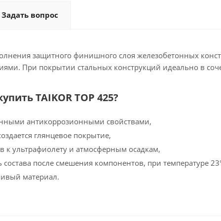
Задать вопрос
олнения защитного финишного слоя железобетонных констр
ями. При покрытии стальных конструкций идеально в соче
купить TAIKOR TOP 425?
нными антикоррозионными свойствами,
создается глянцевое покрытие,
в к ультрафиолету и атмосферным осадкам,
 состава после смешения компонентов, при температуре 23°С
чивый материал.