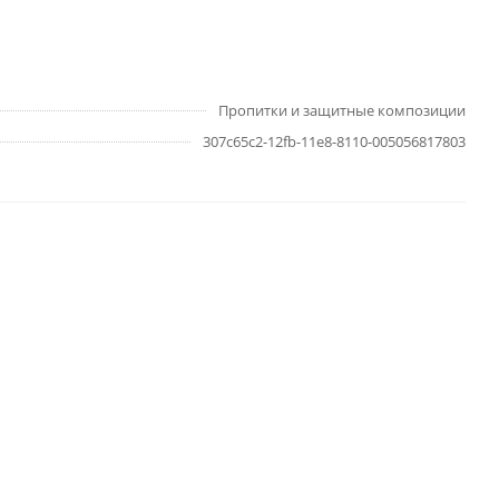
Пропитки и защитные композиции
307c65c2-12fb-11e8-8110-005056817803