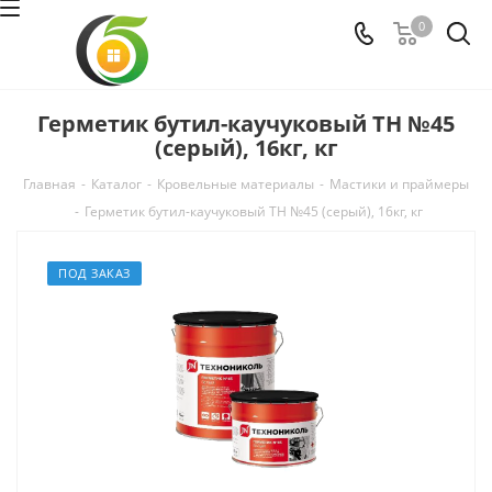
0
Герметик бутил-каучуковый ТН №45
(серый), 16кг, кг
Главная
-
Каталог
-
Кровельные материалы
-
Мастики и праймеры
-
Герметик бутил-каучуковый ТН №45 (серый), 16кг, кг
ПОД ЗАКАЗ