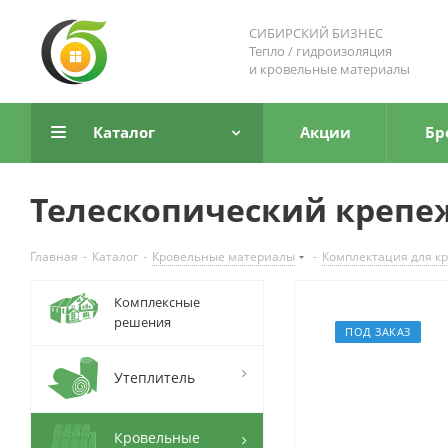
СИБИРСКИЙ БИЗНЕС
Тепло / гидроизоляция
и кровельные материалы
Каталог
Акции
Бр
Телескопический крепеж
Главная
-
Каталог
-
Кровельные материалы
-
Комплектация для к
Комплексные
решения
ПОД ЗАКАЗ
Утеплитель
Кровельные