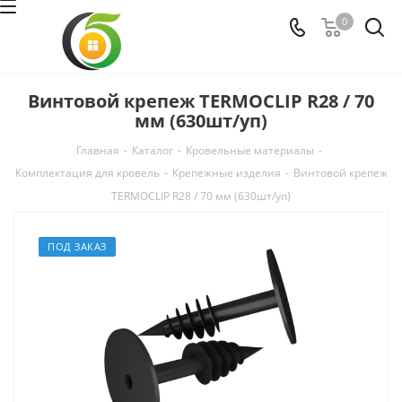
0
Винтовой крепеж TERMOCLIP R28 / 70
мм (630шт/уп)
Главная
-
Каталог
-
Кровельные материалы
-
Комплектация для кровель
-
Крепежные изделия
-
Винтовой крепеж
TERMOCLIP R28 / 70 мм (630шт/уп)
ПОД ЗАКАЗ