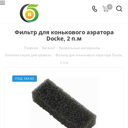
0
Фильтр для конькового аэратора
Docke, 2 п.м
Главная
-
Каталог
-
Кровельные материалы
-
Комплектация для кровель
-
Фильтр для конькового аэратора Docke,
2 п.м
ПОД ЗАКАЗ